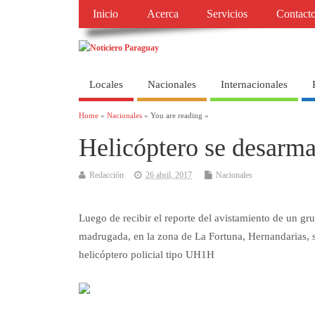
Inicio
Acerca
Servicios
Contact
Locales
Nacionales
Internacionales
Home
»
Nacionales
» You are reading »
Helicóptero se desarma 
Redacción
26 abril, 2017
Nacionales
Luego de recibir el reporte del avistamiento de un gru
madrugada, en la zona de La Fortuna, Hernandarias, se
helicóptero policial tipo UH1H