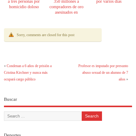
a tres personas por
350 millones a
por varios días
homicidio doloso
compradores de oro
asesinados en
Encarnación
Sorry, comments are closed for this post
«
Condenan a 6 años de prisión a
Profesor es imputado por presunto
Cristina Kirchner y nunca más
abuso sexual de un alumno de 7
ocupará cargo público
años
»
Buscar
Deportes