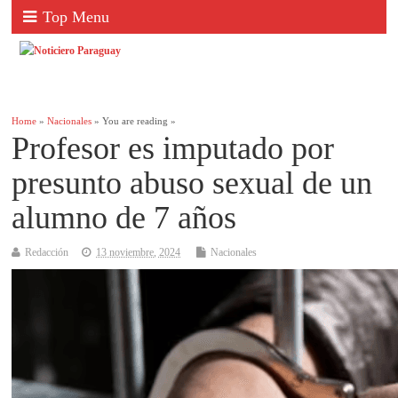
Top Menu
Home
»
Nacionales
» You are reading »
Profesor es imputado por
presunto abuso sexual de un
alumno de 7 años
Redacción
13 noviembre, 2024
Nacionales