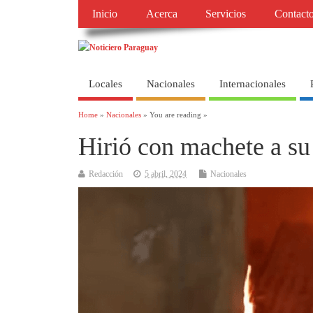
Inicio
Acerca
Servicios
Contact
Locales
Nacionales
Internacionales
Home
»
Nacionales
» You are reading »
Hirió con machete a su
Redacción
5 abril, 2024
Nacionales