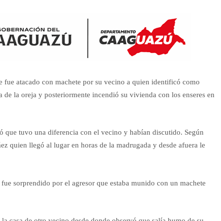
 que fue atacado con machete por su vecino a quien identificó como
ra de la oreja y posteriormente incendió su vivienda con los enseres en
có que tuvo una diferencia con el vecino y habían discutido. Según
z quien llegó al lugar en horas de la madrugada y desde afuera le
ya fue sorprendido por el agresor que estaba munido con un machete
 la casa de otro vecino desde donde observó que salía humo de su