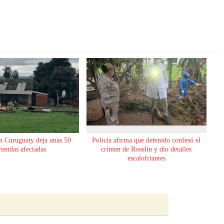
n Curuguaty deja unas 50
Policía afirma que detenido confesó el
viendas afectadas
crimen de Roselín y dio detalles
escalofriantes