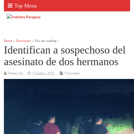
Top Menu
Home
»
Nacionales
» You are reading »
Identifican a sospechoso del
asesinato de dos hermanos
Redacción
13 marzo, 2025
Nacionales