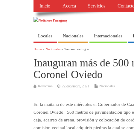
Inicio
Acerca
Servicios
Contact
Locales
Nacionales
Internacionales
Home
»
Nacionales
» You are reading »
Inauguran más de 500 
Coronel Oviedo
Redacción
22 diciembre, 2021
Nacionales
En la mañana de este miércoles el Gobernador de Caag
Coronel Oviedo, 560 metros de pavimentación tipo em
caja, acarreo de arena, provisión y colocación de co
comisión vecinal local adquirió piedras la cual se 