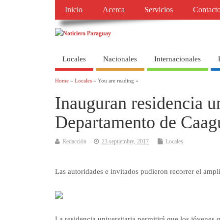
Inicio
Acerca
Servicios
Contact
Locales
Nacionales
Internacionales
Home
»
Locales
» You are reading »
Inauguran residencia un
Departamento de Caag
Redacción
23 septiembre, 2017
Locales
Las autoridades e invitados pudieron recorrer el ampli
La residencia universitaria permitirá que los jóvenes 