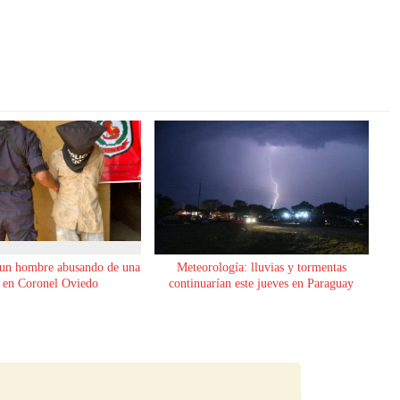
 un hombre abusando de una
Meteorología: lluvias y tormentas
 en Coronel Oviedo
continuarían este jueves en Paraguay