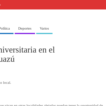
o
Política
Deportes
Varios
iversitaria en el
uazú
o local.
que vivan en otras localidades alejadas puedan tener la oportunidad de