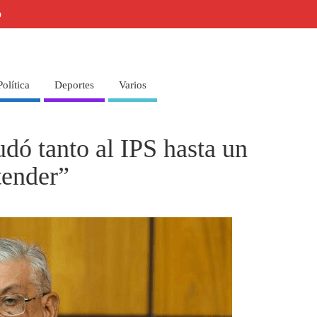
o
Política
Deportes
Varios
udó tanto al IPS hasta un
tender”