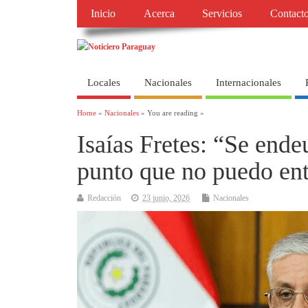
Inicio
Acerca
Servicios
Contact
Locales
Nacionales
Internacionales
Home
»
Nacionales
» You are reading »
Isaías Fretes: “Se ende
punto que no puedo en
Redacción
23 junio, 2026
Nacionales