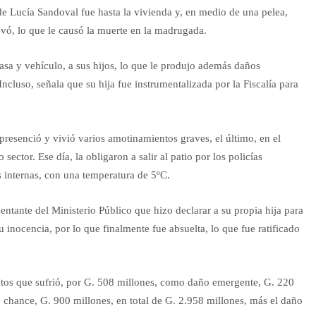
de Lucía Sandoval fue hasta la vivienda y, en medio de una pelea,
evó, lo que le causó la muerte en la madrugada.
 casa y vehículo, a sus hijos, lo que le produjo además daños
 Incluso, señala que su hija fue instrumentalizada por la Fiscalía para
presenció y vivió varios amotinamientos graves, el último, en el
ector. Ese día, la obligaron a salir al patio por los policías
as internas, con una temperatura de 5ºC.
sentante del Ministerio Público que hizo declarar a su propia hija para
u inocencia, por lo que finalmente fue absuelta, lo que fue ratificado
ectos que sufrió, por G. 508 millones, como daño emergente, G. 220
e chance, G. 900 millones, en total de G. 2.958 millones, más el daño