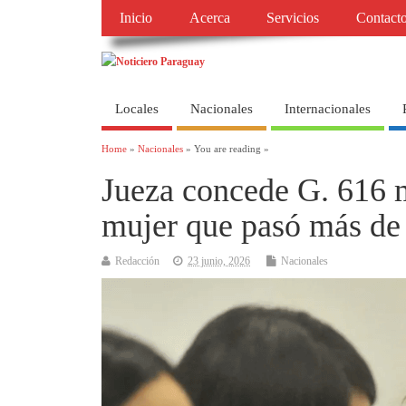
Inicio
Acerca
Servicios
Contact
Locales
Nacionales
Internacionales
Home
»
Nacionales
» You are reading »
Jueza concede G. 616 mi
mujer que pasó más de 
Redacción
23 junio, 2026
Nacionales