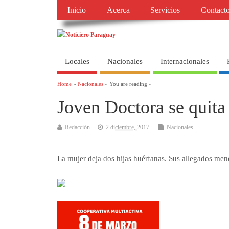
Inicio
Acerca
Servicios
Contact
Locales
Nacionales
Internacionales
Home
»
Nacionales
» You are reading »
Joven Doctora se quita 
Redacción
2 diciembre, 2017
Nacionales
La mujer deja dos hijas huérfanas. Sus allegados men