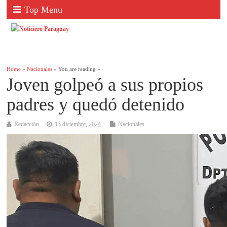
Top Menu
Home
»
Nacionales
» You are reading »
Joven golpeó a sus propios
padres y quedó detenido
Redacción
13 diciembre, 2024
Nacionales