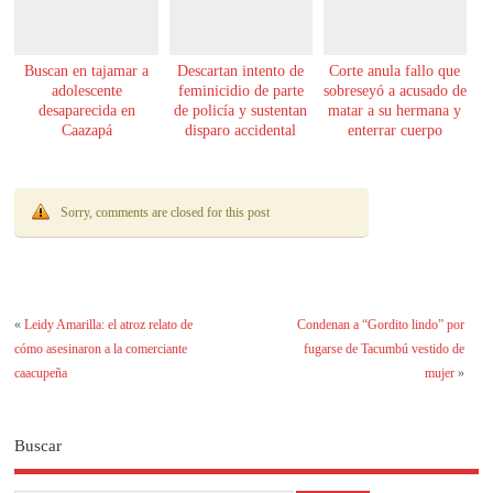
Buscan en tajamar a
Descartan intento de
Corte anula fallo que
adolescente
feminicidio de parte
sobreseyó a acusado de
desaparecida en
de policía y sustentan
matar a su hermana y
Caazapá
disparo accidental
enterrar cuerpo
Sorry, comments are closed for this post
«
Leidy Amarilla: el atroz relato de
Condenan a “Gordito lindo” por
cómo asesinaron a la comerciante
fugarse de Tacumbú vestido de
caacupeña
mujer
»
Buscar