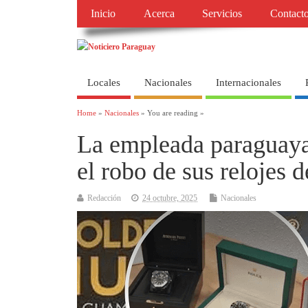
Inicio
Acerca
Servicios
Contact
Locales
Nacionales
Internacionales
Home
»
Nacionales
» You are reading »
La empleada paraguaya 
el robo de sus relojes d
Redacción
24 octubre, 2025
Nacionales