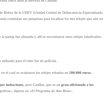
evaba cinco años al servicio de Casillas.
po de Robos de la UDEV (Unidad Central de Delincuencia Especializada
onal continúan sus pesquisas para localizar los tres relojes que aún no
la pareja fue allanada y allí se encontraron otros relojes falsificados.
utilizado para el robo fue de película.
,
en el cual se avaluaron los relojes robados en
200.000 euros.
 por imitaciones
, pero Casillas, que es un
gran aficionado a los
 policía», dijeron en «
El Programa de Ana Rosa»
.