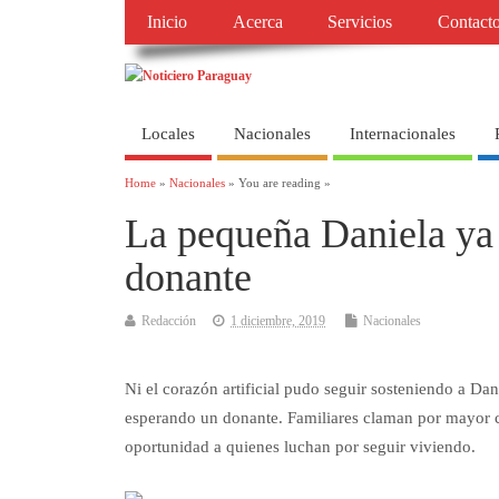
Inicio
Acerca
Servicios
Contact
Locales
Nacionales
Internacionales
Home
»
Nacionales
» You are reading »
La pequeña Daniela ya 
donante
Redacción
1 diciembre, 2019
Nacionales
Ni el corazón artificial pudo seguir sosteniendo a Da
esperando un donante. Familiares claman por mayor co
oportunidad a quienes luchan por seguir viviendo.