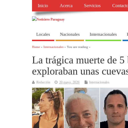
Inicio
Acerca
Servicios
Contact
Locales
Nacionales
Internacionales
Home
»
Internacionales
» You are reading »
La trágica muerte de 5 
exploraban unas cueva
Redacción
20 mayo, 2026
Internacionales