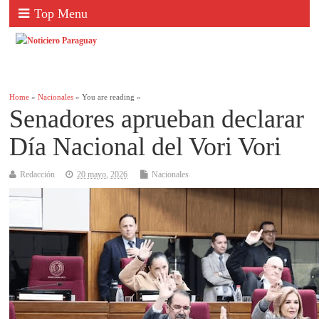
Top Menu
Home
»
Nacionales
» You are reading »
Senadores aprueban declarar
Día Nacional del Vori Vori
Redacción
20 mayo, 2026
Nacionales