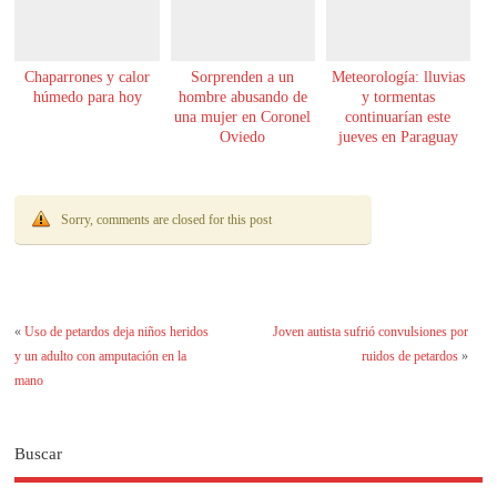
Chaparrones y calor
Sorprenden a un
Meteorología: lluvias
húmedo para hoy
hombre abusando de
y tormentas
una mujer en Coronel
continuarían este
Oviedo
jueves en Paraguay
Sorry, comments are closed for this post
«
Uso de petardos deja niños heridos
Joven autista sufrió convulsiones por
y un adulto con amputación en la
ruidos de petardos
»
mano
Buscar