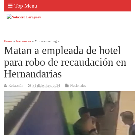
Top Menu
Home
»
Nacionales
» You are reading »
Matan a empleada de hotel
para robo de recaudación en
Hernandarias
Redacción
31 diciembre, 2024
Nacionales