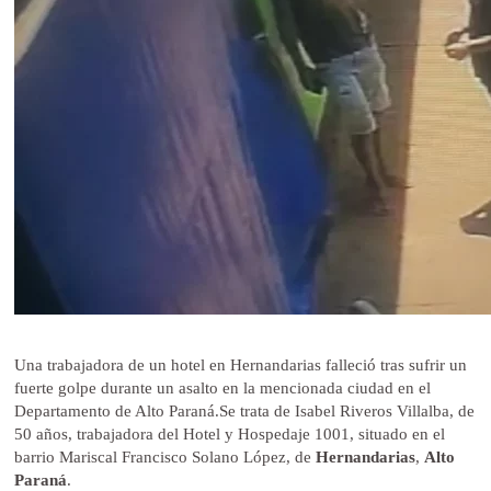
Una trabajadora de un hotel en Hernandarias falleció tras sufrir un
fuerte golpe durante un asalto en la mencionada ciudad en el
Departamento de Alto Paraná.Se trata de Isabel Riveros Villalba, de
50 años, trabajadora del Hotel y Hospedaje 1001, situado en el
barrio Mariscal Francisco Solano López, de
Hernandarias
,
Alto
Paraná
.