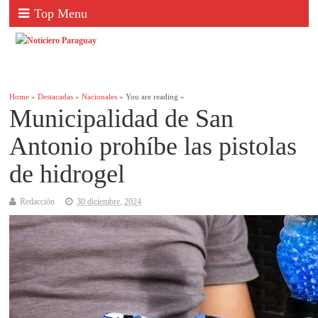
Top Menu
Home
»
Destacadas
»
Nacionales
» You are reading »
Municipalidad de San
Antonio prohíbe las pistolas
de hidrogel
Redacción
30 diciembre, 2024