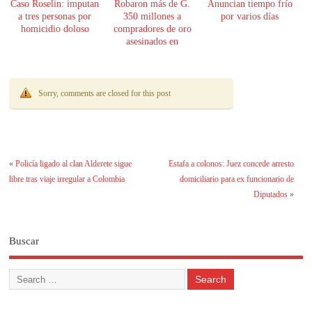
Caso Roselin: imputan
Robaron más de G.
Anuncian tiempo frío
a tres personas por
350 millones a
por varios días
homicidio doloso
compradores de oro
asesinados en
Encarnación
Sorry, comments are closed for this post
«
Policía ligado al clan Alderete sigue
Estafa a colonos: Juez concede arresto
libre tras viaje irregular a Colombia
domiciliario para ex funcionario de
Diputados
»
Buscar