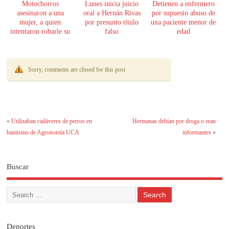
Motochorros
Lunes inicia juicio
Detienen a enfermero
asesinaron a una
oral a Hernán Rivas
por supuesto abuso de
mujer, a quien
por presunto título
una paciente menor de
intentaron robarle su
falso
edad
moto
Sorry, comments are closed for this post
«
Utilizaban cadáveres de perros en
Hermanas debían por droga o eran
bautismo de Agronomía UCA
informantes
»
Buscar
Deportes