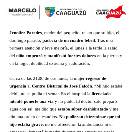
Jennifer Paredes
, madre del pequeño, relató que su hijo, el
domingo pasado,
padecía de
un cuadro febril
. Tras una
primera atención y leve mejoría, el lunes a la tarde la salud
del
niño empeoró
y
manifestó fuertes dolores
en la pierna y
en la ingle, debilidad extrema y sudoración.
Cerca de las 21:00 de ese lunes, la mujer
regresó de
urgencia
al
Centro Distrital de José Falcón
. “Mi hijo estaba
débil, no se podía ni sentar. En el hospital la
licenciada
intentó ponerle una vía
y no pudo. El doctor solo preparó
agua con sal, me dijo que
estaba súper deshidratado
y me
dio una orden de estudios.
No pudieron determinar que mi
hijo estaba grave
, no me ofrecieron la ambulancia ni el
oxígeno”, lamentó la madre durante una entrevista por la