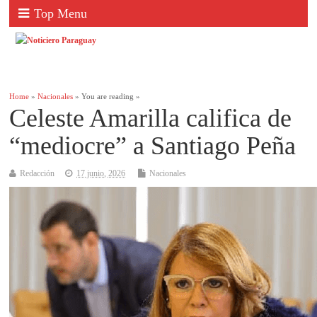
Top Menu
Home
»
Nacionales
» You are reading »
Celeste Amarilla califica de
“mediocre” a Santiago Peña
Redacción
17 junio, 2026
Nacionales