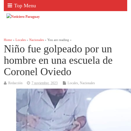
Top Menu
Home
»
Locales
»
Nacionales
» You are reading »
Niño fue golpeado por un
hombre en una escuela de
Coronel Oviedo
Redacción
7 noviembre, 2023
Locales
,
Nacionales