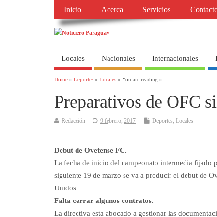
Inicio
Acerca
Servicios
Contact
Locales
Nacionales
Internacionales
Home
»
Deportes
»
Locales
» You are reading »
Preparativos de OFC s
Redacción
9 febrero, 2017
Deportes
,
Locales
Debut de Ovetense FC.
La fecha de inicio del campeonato intermedia fijado p
siguiente 19 de marzo se va a producir el debut de O
Unidos.
Falta cerrar algunos contratos.
La directiva esta abocado a gestionar las documentac