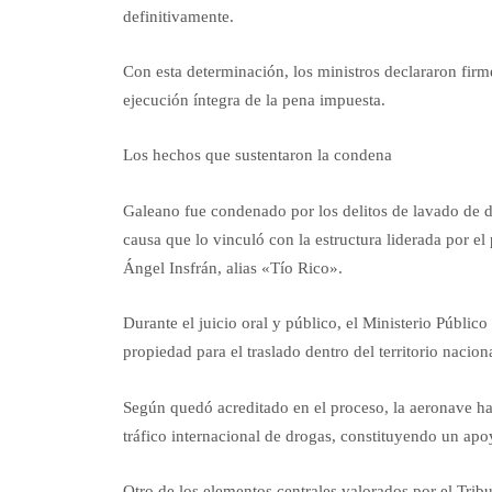
definitivamente.
Con esta determinación, los ministros declararon firm
ejecución íntegra de la pena impuesta.
Los hechos que sustentaron la condena
Galeano fue condenado por los delitos de lavado de d
causa que lo vinculó con la estructura liderada por e
Ángel Insfrán, alias «Tío Rico».
Durante el juicio oral y público, el Ministerio Públic
propiedad para el traslado dentro del territorio nacion
Según quedó acreditado en el proceso, la aeronave hab
tráfico internacional de drogas, constituyendo un apoy
Otro de los elementos centrales valorados por el Trib