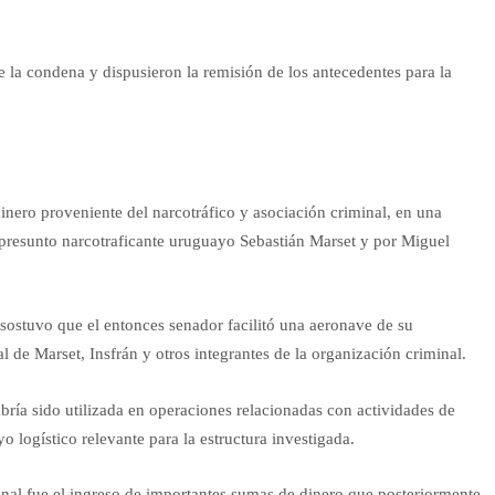
e la condena y dispusieron la remisión de los antecedentes para la
inero proveniente del narcotráfico y asociación criminal, en una
l presunto narcotraficante uruguayo Sebastián Marset y por Miguel
o sostuvo que el entonces senador facilitó una aeronave de su
al de Marset, Insfrán y otros integrantes de la organización criminal.
ría sido utilizada en operaciones relacionadas con actividades de
o logístico relevante para la estructura investigada.
unal fue el ingreso de importantes sumas de dinero que posteriormente