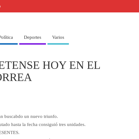
o
Política
Deportes
Varios
VETENSE HOY EN EL
ORREA
ran buscabdo un nuevo triunfo.
tado hasta la fecha consiguió tres unidades.
ESENTES.