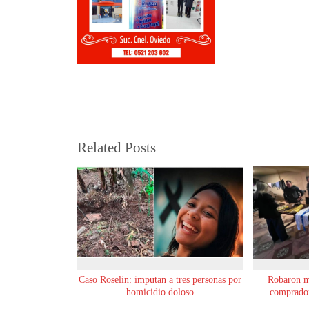
Related Posts
Caso Roselin: imputan a tres personas por
Robaron m
homicidio doloso
comprador