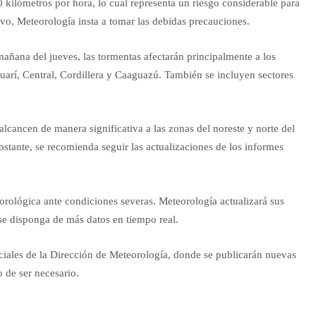
 kilómetros por hora, lo cual representa un riesgo considerable para
ivo, Meteorología insta a tomar las debidas precauciones.
mañana del jueves, las tormentas afectarán principalmente a los
arí, Central, Cordillera y Caaguazú. También se incluyen sectores
alcancen de manera significativa a las zonas del noreste y norte del
bstante, se recomienda seguir las actualizaciones de los informes
eorológica ante condiciones severas. Meteorología actualizará sus
se disponga de más datos en tiempo real.
ociales de la Dirección de Meteorología, donde se publicarán nuevas
o de ser necesario.