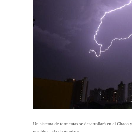
Un sistema de tormentas se desarrollará en el Chaco y
posible caída de granizos.