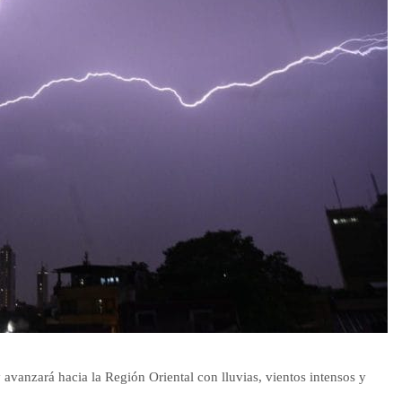
 avanzará hacia la Región Oriental con lluvias, vientos intensos y