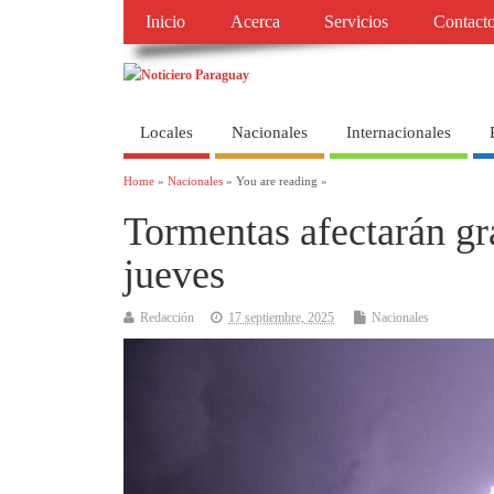
Inicio
Acerca
Servicios
Contact
Locales
Nacionales
Internacionales
Home
»
Nacionales
» You are reading »
Tormentas afectarán gra
jueves
Redacción
17 septiembre, 2025
Nacionales