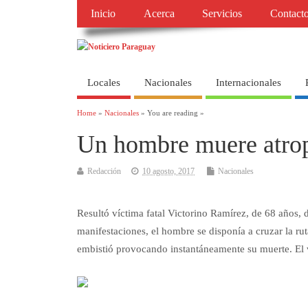
Inicio
Acerca
Servicios
Contact
Locales
Nacionales
Internacionales
Home
»
Nacionales
» You are reading »
Un hombre muere atrop
Redacción
10 agosto, 2017
Nacionales
Resultó víctima fatal Victorino Ramírez, de 68 años,
manifestaciones, el hombre se disponía a cruzar la r
embistió provocando instantáneamente su muerte. El v