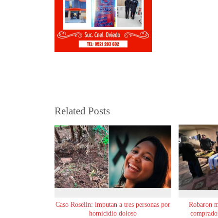
Related Posts
Caso Roselin: imputan a tres personas por
Robaron m
homicidio doloso
comprador