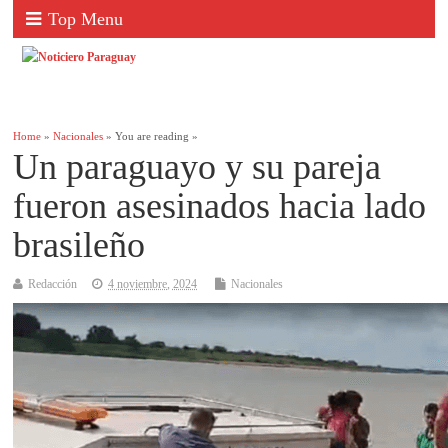
Top Menu
Home
»
Nacionales
» You are reading »
Un paraguayo y su pareja
fueron asesinados hacia lado
brasileño
Redacción
4 noviembre, 2024
Nacionales