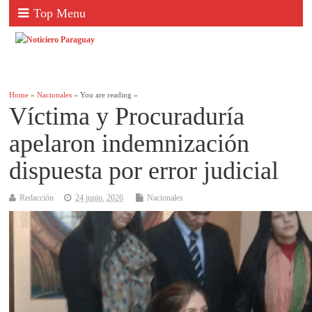
Top Menu
Home
»
Nacionales
» You are reading »
Víctima y Procuraduría
apelaron indemnización
dispuesta por error judicial
Redacción
24 junio, 2026
Nacionales