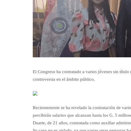
El Congreso ha contratado a varios jóvenes sin título 
controversia en el ámbito público.
Recientemente se ha revelado la contratación de vario
percibirán salarios que alcanzan hasta los G. 5 mill
Duarte, de 21 años, contratada como auxiliar administ
Su caso no es aislado, ya que varias otras personas ha