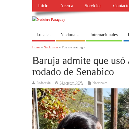
Inicio
Acerca
Servicios
Contact
Locales
Nacionales
Internacionales
Home
»
Nacionales
» You are reading »
Baruja admite que usó 
rodado de Senabico
Redacción
24 octubre, 2025
Nacionales