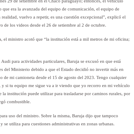
nes 29 de setiembre en el Chaco paraguayo; entonces, el vehículo
lo que era la avanzada del equipo de comunicación, el equipo de
 realidad, vuelvo a repetir, es una cuestión excepcional”, explicó el
o de los videos desde el 26 de setiembre al 2 de octubre.
 el ministro acotó que “la institución está a mil metros de mi oficina;
Audi para actividades particulares, Baruja se excusó en que está
es del Ministerio debido a que el Estado decidió no invertir más en
o de mi camioneta desde el 15 de agosto del 2023. Tengo cualquier
 y si tu equipo me sigue va a ir viendo que yo recorro en mi vehículo
la institución puede utilizar para trasladarse por caminos rurales, por
argó combustible.
a uso del ministro. Sobre la misma, Baruja dijo que tampoco
y se utiliza para cuestiones administrativas en zonas urbanas.