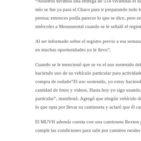
“Nosotros tuvimos una entrega de 514 viviendas el lu
mío se fue ya para el Chaco para ir preparando todo 
prensa; entonces podía parecer lo que se dice, pero en
miércoles a Monumental cuando se le señaló el registr
Al ser informado sobre el registro previo a esa semana,
en muchas oportunidades yo le llevo”.
Cuando se le mencionó que se ve el uso sostenido del 
haciendo uso de su vehículo particular para actividad
compra de rodado“El uso sostenido, yo estoy haciend
cantidad de fotos y videos. Hasta hoy yo sigo usando,
particular”, manifestó. Agregó que ningún vehículo de 
lo que opta por llevar su camioneta y aclaró que él c
El MUVH además cuenta con una camioneta Rexton par
cumple las condiciones para salir por caminos rurales 