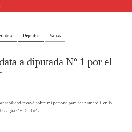
o
Política
Deportes
Varios
data a diputada Nº 1 por el
r
ponsabilidad recayó sobre mi persona para ser número 1 en la
el caaguazú» Declaró.