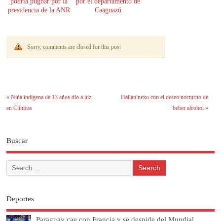
podría pugnar por la
por el departamento de
presidencia de la ANR
Caaguazú
Sorry, comments are closed for this post
«
Niña indígena de 13 años dio a luz
Hallan nexo con el deseo nocturno de
en Clínicas
beber alcohol
»
Buscar
Deportes
Paraguay cae con Francia y se despide del Mundial