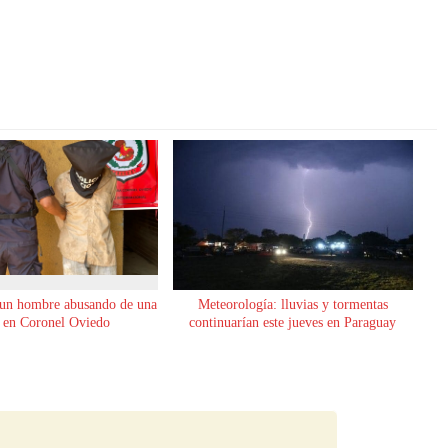
 un hombre abusando de una
Meteorología: lluvias y tormentas
 en Coronel Oviedo
continuarían este jueves en Paraguay