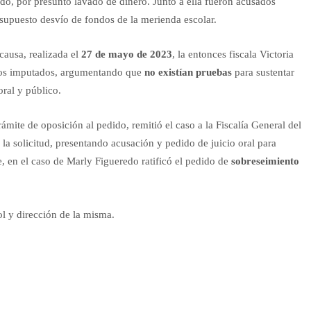
o, por presunto lavado de dinero. Junto a ella fueron acusados
supuesto desvío de fondos de la merienda escolar.
causa, realizada el
27 de mayo de 2023
, la entonces fiscala Victoria
s los imputados, argumentando que
no existían pruebas
para sustentar
oral y público.
ámite de oposición al pedido, remitió el caso a la Fiscalía General del
ó la solicitud, presentando acusación y pedido de juicio oral para
, en el caso de Marly Figueredo ratificó el pedido de
sobreseimiento
rol y dirección de la misma.