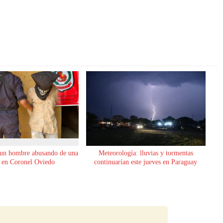
 un hombre abusando de una
Meteorología: lluvias y tormentas
 en Coronel Oviedo
continuarían este jueves en Paraguay