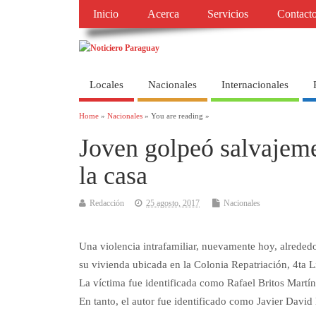
Inicio
Acerca
Servicios
Contact
Locales
Nacionales
Internacionales
Home
»
Nacionales
» You are reading »
Joven golpeó salvajem
la casa
Redacción
25 agosto, 2017
Nacionales
Una violencia intrafamiliar, nuevamente hoy, alreded
su vivienda ubicada en la Colonia Repatriación, 4ta L
La víctima fue identificada como Rafael Britos Martíne
En tanto, el autor fue identificado como Javier David