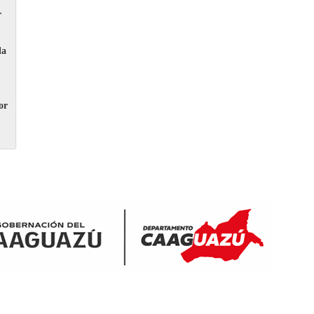
r
la
or