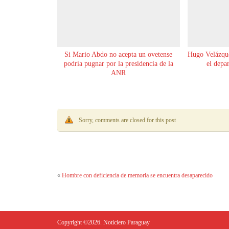
Si Mario Abdo no acepta un ovetense
Hugo Velázque
podría pugnar por la presidencia de la
el depa
ANR
Sorry, comments are closed for this post
«
Hombre con deficiencia de memoria se encuentra desaparecido
Copyright ©2026. Noticiero Paraguay