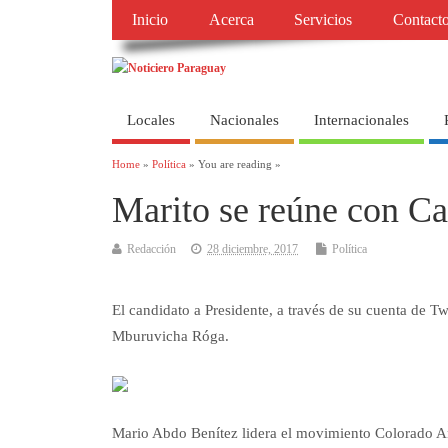
Inicio
Acerca
Servicios
Contact
Locales
Nacionales
Internacionales
Home
»
Política
» You are reading »
Marito se reúne con Ca
Redacción
28 diciembre, 2017
Política
El candidato a Presidente, a través de su cuenta de T
Mburuvicha Róga.
Mario Abdo Benítez lidera el movimiento Colorado Añe