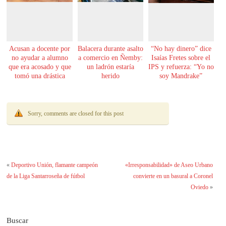
Acusan a docente por
Balacera durante asalto
“No hay dinero” dice
no ayudar a alumno
a comercio en Ñemby:
Isaías Fretes sobre el
que era acosado y que
un ladrón estaría
IPS y refuerza: “Yo no
tomó una drástica
herido
soy Mandrake”
decisión
Sorry, comments are closed for this post
«
Deportivo Unión, flamante campeón
«Irresponsabilidad» de Aseo Urbano
de la Liga Santarroseña de fútbol
convierte en un basural a Coronel
Oviedo
»
Buscar