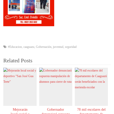
#Educacion
,
caaguazu
,
Gobernación
,
juventud
,
seguridad
Related Posts
Mejorarán
Gobernador
78 mil escolares del