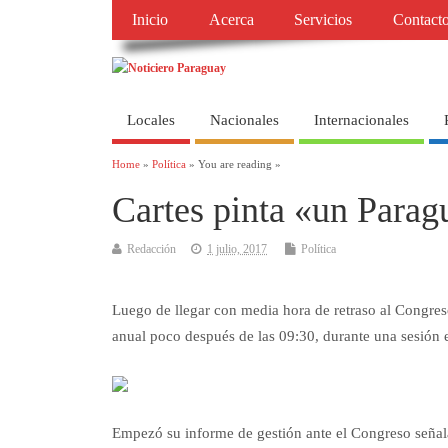
Inicio
Acerca
Servicios
Contact
Locales
Nacionales
Internacionales
Home
»
Política
» You are reading »
Cartes pinta «un Para
Redacción
1 julio, 2017
Política
Luego de llegar con media hora de retraso al Congreso
anual poco después de las 09:30, durante una sesión 
Empezó su informe de gestión ante el Congreso señal