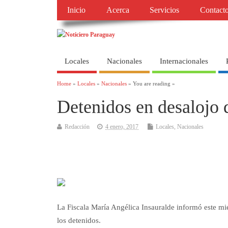
Inicio
Acerca
Servicios
Contact
Locales
Nacionales
Internacionales
Home
»
Locales
»
Nacionales
» You are reading »
Detenidos en desalojo 
Redacción
4 enero, 2017
Locales
,
Nacionales
La Fiscala María Angélica Insauralde informó este mié
los detenidos.