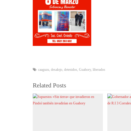
caaguzu
,
desalojo
,
detenidos
,
Guahory
,
liberados
Related Posts