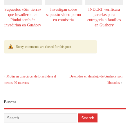
Supuestos «Sin tierra»
Investigan sobre
INDERT verificará
que invadieron en
supuesto vídeo porno
parcelas para
Pindoí también
en comisaria
entregarla a familias
invadirían en Guahory
en Guahory
Sorry, comments are closed for this post
«
Motín en una cárcel de Brasil deja al
Detenidos en desalojo de Guahory son
menos 60 muertos
liberados
»
Buscar