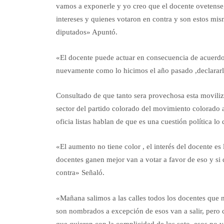
vamos a exponerle y yo creo que el docente ovetense,
intereses y quienes votaron en contra y son estos m
diputados» Apuntó.
«El docente puede actuar en consecuencia de acuerdo 
nuevamente como lo hicimos el año pasado ,declararl
Consultado de que tanto sera provechosa esta movili
sector del partido colorado del movimiento colorado añ
oficia listas hablan de que es una cuestión política lo 
«El aumento no tiene color , el interés del docente es
docentes ganen mejor van a votar a favor de eso y si
contra» Señaló.
«Mañana salimos a las calles todos los docentes que 
son nombrados a excepción de esos van a salir, pero
que quieren con la complicidad de los soto, esos no va