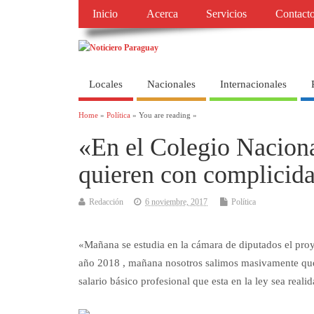
Inicio
Acerca
Servicios
Contact
Locales
Nacionales
Internacionales
Home
»
Política
» You are reading »
«En el Colegio Naciona
quieren con complicida
Redacción
6 noviembre, 2017
Política
«Mañana se estudia en la cámara de diputados el proy
año 2018 , mañana nosotros salimos masivamente que
salario básico profesional que esta en la ley sea rea