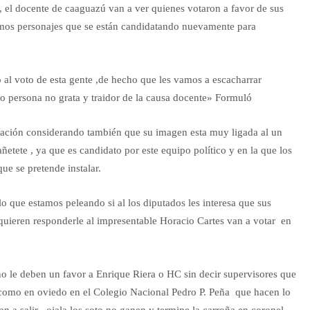
 el docente de caaguazú van a ver quienes votaron a favor de sus
ismos personajes que se están candidatando nuevamente para
al voto de esta gente ,de hecho que les vamos a escacharrar
o persona no grata y traidor de la causa docente» Formuló
zación considerando también que su imagen esta muy ligada al un
etete , ya que es candidato por este equipo político y en la que los
que se pretende instalar.
 lo que estamos peleando si al los diputados les interesa que sus
 quieren responderle al impresentable Horacio Cartes van a votar en
no le deben un favor a Enrique Riera o HC sin decir supervisores que
 como en oviedo en el Colegio Nacional Pedro P. Peña que hacen lo
n a salir , ojala los soto no ganen y termine la carroña en coronel