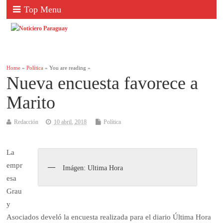
Top Menu
Home
»
Política
» You are reading »
Nueva encuesta favorece a
Marito
Redacción
10 abril, 2018
Política
La
empr
Imágen: Ultima Hora
esa
Grau
y
Asociados develó la encuesta realizada para el diario Última Hora