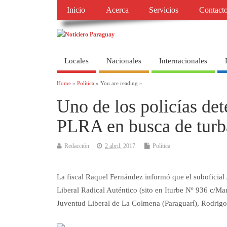
Inicio
Acerca
Servicios
Contact
Locales
Nacionales
Internacionales
Home
»
Política
» You are reading »
Uno de los policías det
PLRA en busca de turb
Redacción
2 abril, 2017
Política
La fiscal Raquel Fernández informó que el suboficial
Liberal Radical Auténtico (sito en Iturbe Nº 936 c/Ma
Juventud Liberal de La Colmena (Paraguarí), Rodrigo