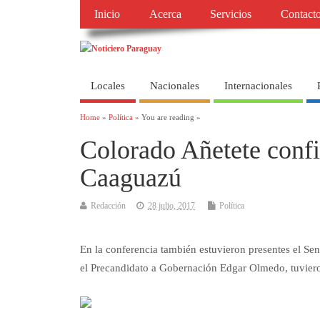
Inicio
Acerca
Servicios
Contact
Locales
Nacionales
Internacionales
Home
»
Política
» You are reading »
Colorado Añetete confi
Caaguazú
Redacción
28 julio, 2017
Política
En la conferencia también estuvieron presentes el S
el Precandidato a Gobernación Edgar Olmedo, tuvie